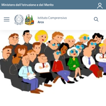
Vai ai contenuti
Vai al menu di navigazione
Vai al footer
Ministero dell'Istruzione e del Merito
Istituto Comprensivo
Arco