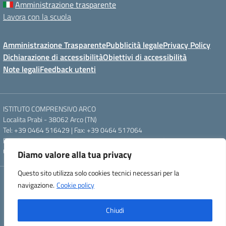
Amministrazione trasparente
Lavora con la scuola
Amministrazione Trasparente
Pubblicità legale
Privacy Policy
Dichiarazione di accessibilità
Obiettivi di accessibilità
Note legali
Feedback utenti
ISTITUTO COMPRENSIVO ARCO
Localita Prabi - 38062 Arco (TN)
Tel: +39 0464 516429 | Fax: +39 0464 517064
Email: segr.ic.arco@scuole.provincia.tn.it | PEC: ic.arco@pec.provincia.tn.it
Codice meccanografico: TNIC840005 | Codice fiscale: 93012960220
Diamo valore alla tua privacy
Questo sito utilizza solo cookies tecnici necessari per la
Concept & Design by Designers Italia
navigazione.
Cookie policy
Powered by Almacrea
Chiudi