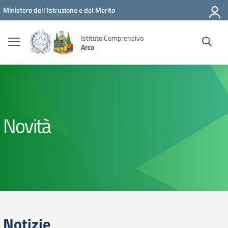
Vai ai contenuti
Vai al menu di navigazione
Vai al footer
Ministero dell'Istruzione e del Merito
Istituto Comprensivo
Arco
Novità
Notizie