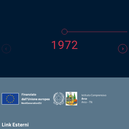
1972
Istituto Comprensivo
Arco
Arco - TN
Link Esterni