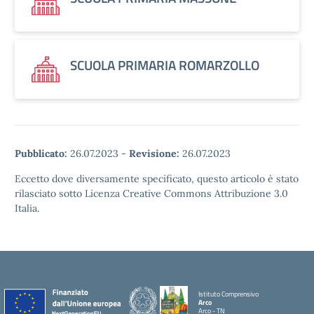
SCUOLA PRIMARIA ROMARZOLLO
Pubblicato:
26.07.2023
-
Revisione:
26.07.2023
Eccetto dove diversamente specificato, questo articolo è stato
rilasciato sotto Licenza Creative Commons Attribuzione 3.0
Italia.
Istituto Comprensivo
Arco
Arco - TN