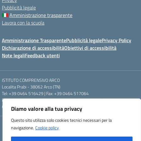
Privacy
Pubblicità legale
Amministrazione trasparente
Lavora con la scuola
Amministrazione Trasparente
Pubblicità legale
Privacy Policy
Dichiarazione di accessibilità
Obiettivi di accessibilità
Note legali
Feedback utenti
ISTITUTO COMPRENSIVO ARCO
Localita Prabi - 38062 Arco (TN)
Tel: +39 0464 516429 | Fax: +39 0464 517064
Email: segr.ic.arco@scuole.provincia.tn.it | PEC: ic.arco@pec.provincia.tn.it
Codice meccanografico: TNIC840005 | Codice fiscale: 93012960220
Diamo valore alla tua privacy
Questo sito utilizza solo cookies tecnici necessari per la
Concept & Design by Designers Italia
navigazione.
Cookie policy
Powered by Almacrea