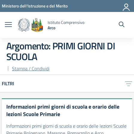
Vai ai contenuti
Vai al menu di navigazione
Vai al footer
Ministero dell'Istruzione e del Merito
Istituto Comprensivo
Arco
Argomento: PRIMI GIORNI DI
SCUOLA
Stampa / Condividi
FILTRI
Informazioni primi giorni di scuola e orario delle
lezioni Scuole Primarie
Informazioni primi giorni di scuola e orario delle lezioni Scuole
Primarie Bolognano, Massone, Romarzollo e Arco