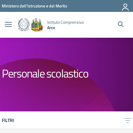
Vai ai contenuti
Vai al menu di navigazione
Vai al footer
Ministero dell'Istruzione e del Merito
Istituto Comprensivo
Arco
Personale scolastico
FILTRI