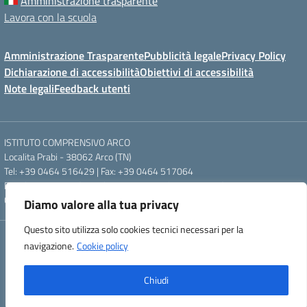
Amministrazione trasparente
Lavora con la scuola
Amministrazione Trasparente
Pubblicità legale
Privacy Policy
Dichiarazione di accessibilità
Obiettivi di accessibilità
Note legali
Feedback utenti
ISTITUTO COMPRENSIVO ARCO
Localita Prabi - 38062 Arco (TN)
Tel: +39 0464 516429 | Fax: +39 0464 517064
Email: segr.ic.arco@scuole.provincia.tn.it | PEC: ic.arco@pec.provincia.tn.it
Codice meccanografico: TNIC840005 | Codice fiscale: 93012960220
Diamo valore alla tua privacy
Questo sito utilizza solo cookies tecnici necessari per la
Concept & Design by Designers Italia
navigazione.
Cookie policy
Powered by Almacrea
Chiudi