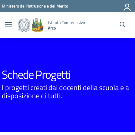
Vai ai contenuti
Vai al menu di navigazione
Vai al footer
Ministero dell'Istruzione e del Merito
Istituto Comprensivo
Arco
Schede Progetti
I progetti creati dai docenti della scuola e a
disposizione di tutti.