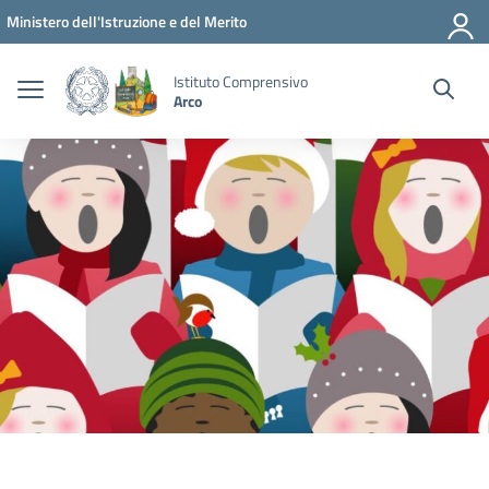
Vai ai contenuti
Vai al menu di navigazione
Vai al footer
Ministero dell'Istruzione e del Merito
Istituto Comprensivo
Arco