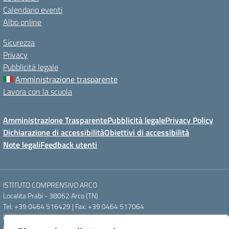
Calendario eventi
Albo online
Sicurezza
Privacy
Pubblicità legale
Amministrazione trasparente
Lavora con la scuola
Amministrazione Trasparente
Pubblicità legale
Privacy Policy
Dichiarazione di accessibilità
Obiettivi di accessibilità
Note legali
Feedback utenti
ISTITUTO COMPRENSIVO ARCO
Localita Prabi - 38062 Arco (TN)
Tel: +39 0464 516429 | Fax: +39 0464 517064
Email: segr.ic.arco@scuole.provincia.tn.it | PEC: ic.arco@pec.provincia.tn.it
Codice meccanografico: TNIC840005 | Codice fiscale: 93012960220