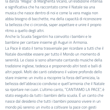
la danza “Magia” di Margherita Vicario, un’esibizione intensa
e significativa che ha raccontato come il Natale sia una
musica che nasce dentro di noi e come la vera magia non
abbia bisogno di bacchette, ma della capacità di riconoscere
la bellezza che ci circonda, saper aspettare e unire il proprio
ritmo a quello degli altri.
Anche la Scuola Segantini ha coinvolto i bambini e le
bambine per cantare insieme gli Auguri in Armonia.
La Pace è stato il tema trasversale per ricordare a tutti che il
Natale dovrebbe essere per tutto il Mondo un momento di
serenità. Le classi si sono alternate cantando musiche della
tradizione inglese, tedesca e proponendo altri testi e balli di
altri popoli. Molti dei canti celebrano il valore profondo dello
stare insieme: un invito a riscoprire la forza dell’amicizia, la
bellezza dell’abbraccio condiviso e quell’armonia che il Natale
sa riportare nei cuori. L’ultimo canto, ”CANTIAMO LA PACE”, è
stato eseguito da tutti i bambini della scuola. È un canto che
nasce dal desiderio che tutti i bambini possano vivere in un
mondo più sereno: un invito a coltivare la pace con gesti