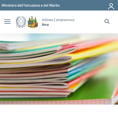
Vai ai contenuti
Vai al menu di navigazione
Vai al footer
Ministero dell'Istruzione e del Merito
Istituto Comprensivo
Arco