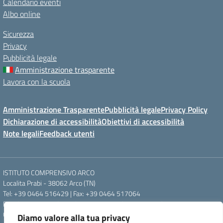
Calendario eventi
Albo online
Sicurezza
Privacy
Pubblicità legale
Amministrazione trasparente
Lavora con la scuola
Amministrazione Trasparente
Pubblicità legale
Privacy Policy
Dichiarazione di accessibilità
Obiettivi di accessibilità
Note legali
Feedback utenti
ISTITUTO COMPRENSIVO ARCO
Localita Prabi - 38062 Arco (TN)
Tel: +39 0464 516429 | Fax: +39 0464 517064
Email: segr.ic.arco@scuole.provincia.tn.it | PEC: ic.arco@pec.provincia.tn.it
Codice meccanografico: TNIC840005 | Codice fiscale: 93012960220
Diamo valore alla tua privacy