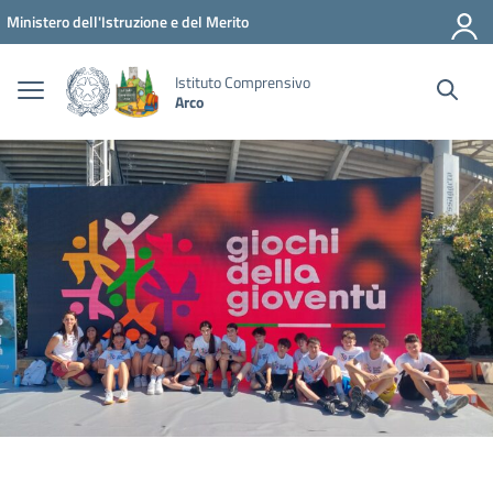
Vai ai contenuti
Vai al menu di navigazione
Vai al footer
Ministero dell'Istruzione e del Merito
Istituto Comprensivo
Arco