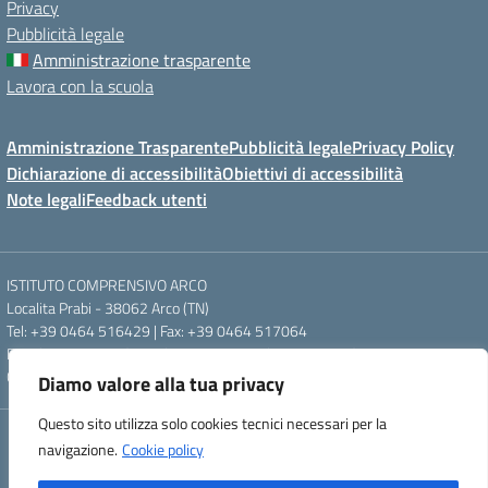
Privacy
Pubblicità legale
Amministrazione trasparente
Lavora con la scuola
Amministrazione Trasparente
Pubblicità legale
Privacy Policy
Dichiarazione di accessibilità
Obiettivi di accessibilità
Note legali
Feedback utenti
ISTITUTO COMPRENSIVO ARCO
Localita Prabi - 38062 Arco (TN)
Tel: +39 0464 516429 | Fax: +39 0464 517064
Email: segr.ic.arco@scuole.provincia.tn.it | PEC: ic.arco@pec.provincia.tn.it
Codice meccanografico: TNIC840005 | Codice fiscale: 93012960220
Diamo valore alla tua privacy
Questo sito utilizza solo cookies tecnici necessari per la
Concept & Design by Designers Italia
navigazione.
Cookie policy
Powered by Almacrea