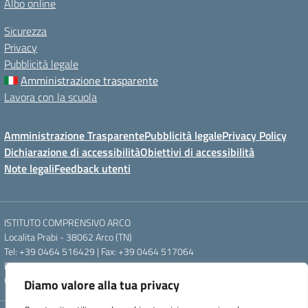
Albo online
Sicurezza
Privacy
Pubblicità legale
Amministrazione trasparente
Lavora con la scuola
Amministrazione Trasparente
Pubblicità legale
Privacy Policy
Dichiarazione di accessibilità
Obiettivi di accessibilità
Note legali
Feedback utenti
ISTITUTO COMPRENSIVO ARCO
Localita Prabi - 38062 Arco (TN)
Tel: +39 0464 516429 | Fax: +39 0464 517064
Email: segr.ic.arco@scuole.provincia.tn.it | PEC: ic.arco@pec.provincia.tn.it
Codice meccanografico: TNIC840005 | Codice fiscale: 93012960220
Diamo valore alla tua privacy