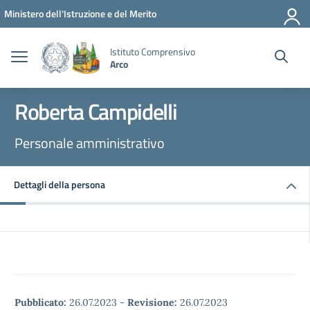
Vai ai contenuti
Vai al menu di navigazione
Vai al footer
Ministero dell'Istruzione e del Merito
Istituto Comprensivo
Arco
Roberta Campidelli
Personale amministrativo
Dettagli della persona
Pubblicato:
26.07.2023
-
Revisione:
26.07.2023