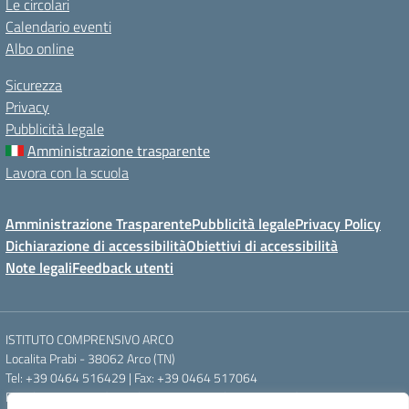
Le circolari
Calendario eventi
Albo online
Sicurezza
Privacy
Pubblicità legale
Amministrazione trasparente
Lavora con la scuola
Amministrazione Trasparente
Pubblicità legale
Privacy Policy
Dichiarazione di accessibilità
Obiettivi di accessibilità
Note legali
Feedback utenti
ISTITUTO COMPRENSIVO ARCO
Localita Prabi - 38062 Arco (TN)
Tel: +39 0464 516429 | Fax: +39 0464 517064
Email: segr.ic.arco@scuole.provincia.tn.it | PEC: ic.arco@pec.provincia.tn.it