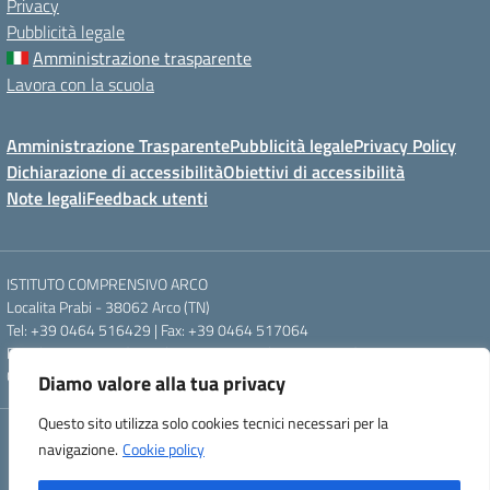
Privacy
Pubblicità legale
Amministrazione trasparente
Lavora con la scuola
Amministrazione Trasparente
Pubblicità legale
Privacy Policy
Dichiarazione di accessibilità
Obiettivi di accessibilità
Note legali
Feedback utenti
ISTITUTO COMPRENSIVO ARCO
Localita Prabi - 38062 Arco (TN)
Tel: +39 0464 516429 | Fax: +39 0464 517064
Email: segr.ic.arco@scuole.provincia.tn.it | PEC: ic.arco@pec.provincia.tn.it
Codice meccanografico: TNIC840005 | Codice fiscale: 93012960220
Diamo valore alla tua privacy
Questo sito utilizza solo cookies tecnici necessari per la
Concept & Design by Designers Italia
navigazione.
Cookie policy
Powered by Almacrea