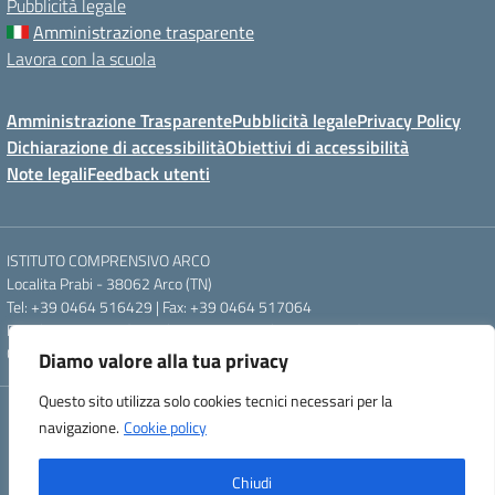
Pubblicità legale
Amministrazione trasparente
Lavora con la scuola
Amministrazione Trasparente
Pubblicità legale
Privacy Policy
Dichiarazione di accessibilità
Obiettivi di accessibilità
Note legali
Feedback utenti
ISTITUTO COMPRENSIVO ARCO
Localita Prabi - 38062 Arco (TN)
Tel: +39 0464 516429 | Fax: +39 0464 517064
Email: segr.ic.arco@scuole.provincia.tn.it | PEC: ic.arco@pec.provincia.tn.it
Codice meccanografico: TNIC840005 | Codice fiscale: 93012960220
Diamo valore alla tua privacy
Questo sito utilizza solo cookies tecnici necessari per la
Concept & Design by Designers Italia
navigazione.
Cookie policy
Powered by Almacrea
Chiudi