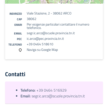
Viale Stazione, 2 - 38062 ARCO
INDIRIZZO
38062
CAP
Per esigenze particolari contattare il numero
ORARI
telefonico.
segr.ic.arco@scuole.provincia.tn.it
EMAIL
ic.arco@pec.provincia.tn.it
PEC
+39 0464 518610
TELEFONO
Naviga su Google Map
Contatti
Telefono:
+39 0464 516929
Email:
segr.ic.arco@scuole.provincia.tn.it