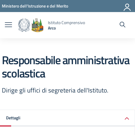
Vai ai contenuti
Vai al menu di navigazione
Vai al footer
Ministero dell'Istruzione e del Merito
Istituto Comprensivo
Arco
Responsabile amministrativa
scolastica
Dirige gli uffici di segreteria dell'Istituto.
Dettagli