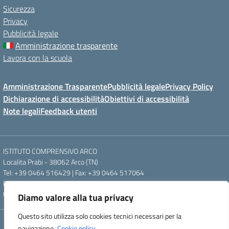
Sicurezza
Privacy
Pubblicità legale
Amministrazione trasparente
Lavora con la scuola
Amministrazione Trasparente
Pubblicità legale
Privacy Policy
Dichiarazione di accessibilità
Obiettivi di accessibilità
Note legali
Feedback utenti
ISTITUTO COMPRENSIVO ARCO
Localita Prabi - 38062 Arco (TN)
Tel: +39 0464 516429 | Fax: +39 0464 517064
Email: segr.ic.arco@scuole.provincia.tn.it | PEC: ic.arco@pec.provincia.tn.it
Codice meccanografico: TNIC840005 | Codice fiscale: 93012960220
Diamo valore alla tua privacy
Questo sito utilizza solo cookies tecnici necessari per la
Concept & Design by Designers Italia
navigazione.
Cookie policy