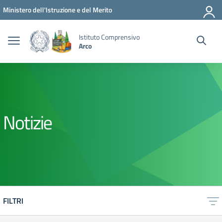
Vai ai contenuti
Vai al menu di navigazione
Vai al footer
Ministero dell'Istruzione e del Merito
Istituto Comprensivo
Arco
Notizie
FILTRI