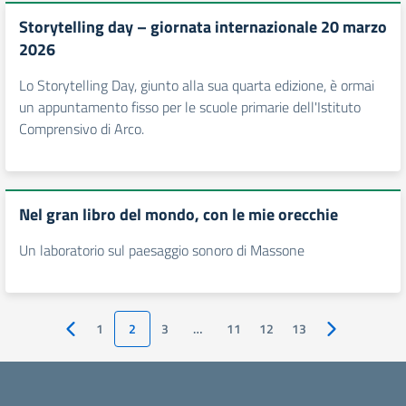
Storytelling day – giornata internazionale 20 marzo
2026
Lo Storytelling Day, giunto alla sua quarta edizione, è ormai
un appuntamento fisso per le scuole primarie dell'Istituto
Comprensivo di Arco.
Nel gran libro del mondo, con le mie orecchie
Un laboratorio sul paesaggio sonoro di Massone
1
2
3
…
11
12
13
Pagina precedente
Pagina succes