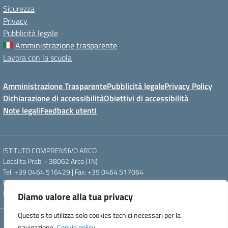
Sicurezza
Privacy
Pubblicità legale
Amministrazione trasparente
Lavora con la scuola
Amministrazione Trasparente
Pubblicità legale
Privacy Policy
Dichiarazione di accessibilità
Obiettivi di accessibilità
Note legali
Feedback utenti
ISTITUTO COMPRENSIVO ARCO
Localita Prabi - 38062 Arco (TN)
Tel: +39 0464 516429 | Fax: +39 0464 517064
Email: segr.ic.arco@scuole.provincia.tn.it | PEC: ic.arco@pec.provincia.tn.it
Codice meccanografico: TNIC840005 | Codice fiscale: 93012960220
Diamo valore alla tua privacy
Questo sito utilizza solo cookies tecnici necessari per la
Concept & Design by Designers Italia
navigazione.
Cookie policy